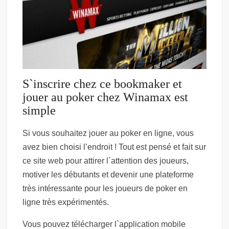
S`inscrire chez ce bookmaker et
jouer au poker chez Winamax est
simple
Si vous souhaitez jouer au poker en ligne, vous
avez bien choisi l’endroit ! Tout est pensé et fait sur
ce site web pour attirer l`attention des joueurs,
motiver les débutants et devenir une plateforme
très intéressante pour les joueurs de poker en
ligne très expérimentés.
Vous pouvez télécharger l`application mobile