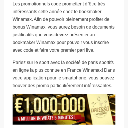
Les promotionnels code promettent d`être très
intéressants cette année chez le bookmaker
Winamax. Afin de pouvoir pleinement profiter de
bonus Winamax, vous aurez besoin de documents
justificatifs que vous devrez présenter au
bookmaker Winamax pour pouvoir vous inscrire
avec code et faire votre premier pari live.
Pariez sur le sport avec la société de paris sportifs
en ligne la plus connue en France Winamax! Dans
votre application pour le smartphone, vous pouvez
trouver des promo particulièrement intéressantes.