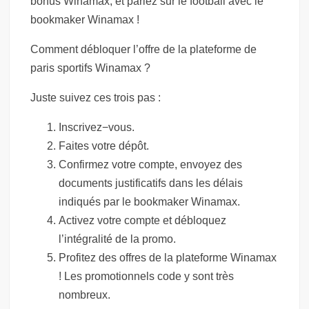
bonus Winamax, et pariez sur le football avec le
bookmaker Winamax !
Comment débloquer l’offre de la plateforme de
paris sportifs Winamax ?
Juste suivez ces trois pas :
Inscrivez−vous.
Faites votre dépôt.
Confirmez votre compte, envoyez des
documents justificatifs dans les délais
indiqués par le bookmaker Winamax.
Activez votre compte et débloquez
l’intégralité de la promo.
Profitez des offres de la plateforme Winamax
! Les promotionnels code y sont très
nombreux.