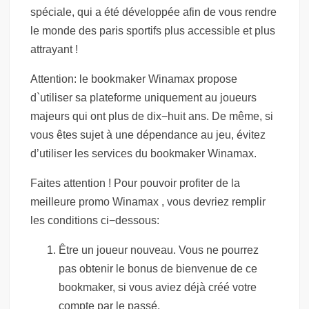
spéciale, qui a été développée afin de vous rendre
le monde des paris sportifs plus accessible et plus
attrayant !
Attention: le bookmaker Winamax propose
d`utiliser sa plateforme uniquement au joueurs
majeurs qui ont plus de dix−huit ans. De même, si
vous êtes sujet à une dépendance au jeu, évitez
d’utiliser les services du bookmaker Winamax.
Faites attention ! Pour pouvoir profiter de la
meilleure promo Winamax , vous devriez remplir
les conditions ci−dessous:
Être un joueur nouveau. Vous ne pourrez
pas obtenir le bonus de bienvenue de ce
bookmaker, si vous aviez déjà créé votre
compte par le passé.