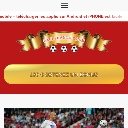
Skip
to
le – télécharger les applis sur Android et iPHONE est facile !
content
PARI-
FRANCAIS.COM
130 € OBTENEZ UN BONUS