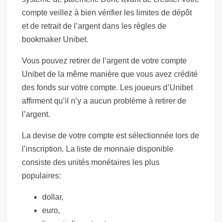
compte veillez à bien vérifier les limites de dépôt
et de retrait de l’argent dans les règles de
bookmaker Unibet.
Vous pouvez retirer de l’argent de votre compte
Unibet de la même manière que vous avez crédité
des fonds sur votre compte. Les joueurs d’Unibet
affirment qu’il n’y a aucun problème à retirer de
l’argent.
La devise de votre compte est sélectionnée lors de
l’inscription. La liste de monnaie disponible
consiste des unités monétaires les plus
populaires:
dollar,
euro,