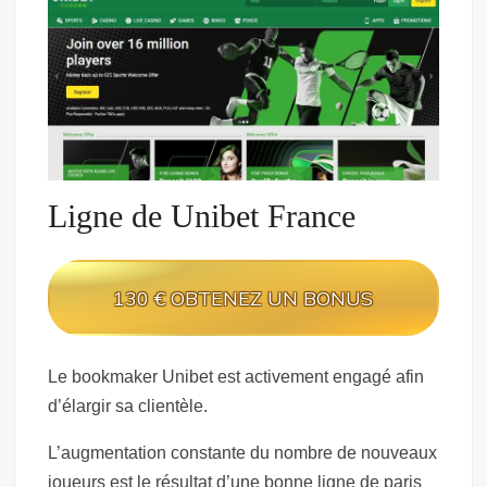
Ligne de Unibet France
130 € OBTENEZ UN BONUS
Le bookmaker Unibet est activement engagé afin
d’élargir sa clientèle.
L’augmentation constante du nombre de nouveaux
joueurs est le résultat d’une bonne ligne de paris