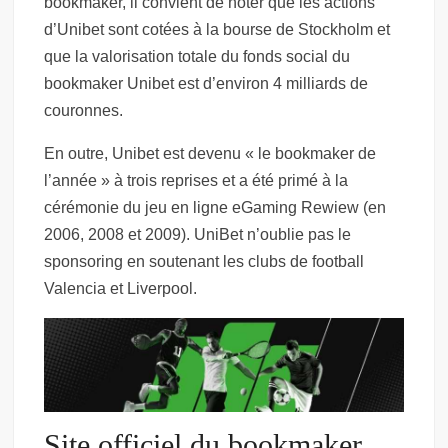
bookmaker, il convient de noter que les actions
d’Unibet sont cotées à la bourse de Stockholm et
que la valorisation totale du fonds social du
bookmaker Unibet est d’environ 4 milliards de
couronnes.
En outre, Unibet est devenu « le bookmaker de
l’année » à trois reprises et a été primé à la
cérémonie du jeu en ligne eGaming Rewiew (en
2006, 2008 et 2009). UniBet n’oublie pas le
sponsoring en soutenant les clubs de football
Valencia et Liverpool.
Site officiel du bookmaker