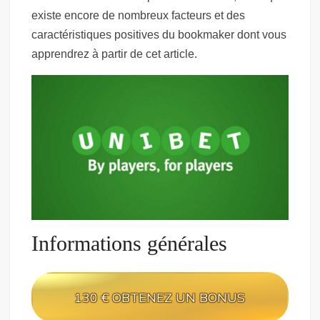
existe encore de nombreux facteurs et des
caractéristiques positives du bookmaker dont vous
apprendrez à partir de cet article.
Informations générales
130 € OBTENEZ UN BONUS