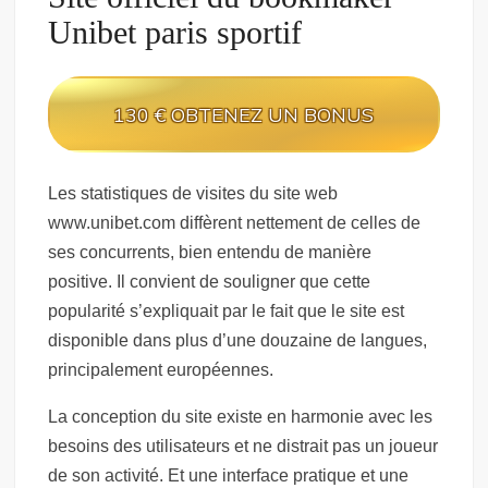
Unibet paris sportif
130 € OBTENEZ UN BONUS
Les statistiques de visites du site web
www.unibet.com diffèrent nettement de celles de
ses concurrents, bien entendu de manière
positive. Il convient de souligner que cette
popularité s’expliquait par le fait que le site est
disponible dans plus d’une douzaine de langues,
principalement européennes.
La conception du site existe en harmonie avec les
besoins des utilisateurs et ne distrait pas un joueur
de son activité. Et une interface pratique et une