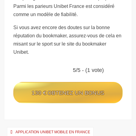
Parmi les parieurs Unibet France est considéré
comme un modèle de fiabilité.
Si vous avez encore des doutes sur la bonne
réputation du bookmaker, assurez-vous de cela en
misant sur le sport sur le site du bookmaker
Unibet.
5/5 - (1 vote)
130 € OBTENEZ UN BONUS
APPLICATION UNIBET MOBILE EN FRANCE