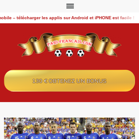
Skip
to
e – télécharger les applis sur Android et iPHONE est facile !
content
PARI-
FRANCAIS.COM
130 € OBTENEZ UN BONUS