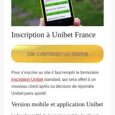
Inscription à Unibet France
130 € OBTENEZ UN BONUS
Pour s’inscrire au site il faut remplir le formulaire
inscription Unibet
standard, qui sera offert à un
nouveau client après sa décision de rejoindre
Unibet paris sportif.
Version mobile et application Unibet