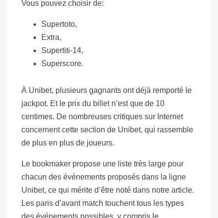
Vous pouvez choisir de:
Supertoto,
Extra,
Supertiti-14,
Superscore.
À Unibet, plusieurs gagnants ont déjà remporté le
jackpot. Et le prix du billet n’est que de 10
centimes. De nombreuses critiques sur Internet
concernent cette section de Unibet, qui rassemble
de plus en plus de joueurs.
Le bookmaker propose une liste très large pour
chacun des événements proposés dans la ligne
Unibet, ce qui mérite d’être noté dans notre article.
Les paris d’avant match touchent tous les types
des événements possibles, y compris le