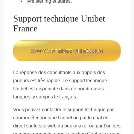
livre sterling et autres.
Support technique Unibet
France
130 € OBTENEZ UN BONUS
La réponse des consultants aux appels des
joueurs est très rapide. Le support technique
Unibet est disponible dans de nombreuses
langues, y compris le français.
Vous pouvez contacter le support technique par
courrier électronique Unibet ou par le chat en
direct sur le site web du bookmaker ou par l’un des
numéros proposés dans la section Contactez-nous