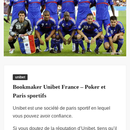
unibet
Bookmaker Unibet France – Poker et
Paris sportifs
Unibet est une société de paris sportif en lequel
vous pouvez avoir confiance.
Si vous doutez de la réputation d’Unibet, tiens qu’il