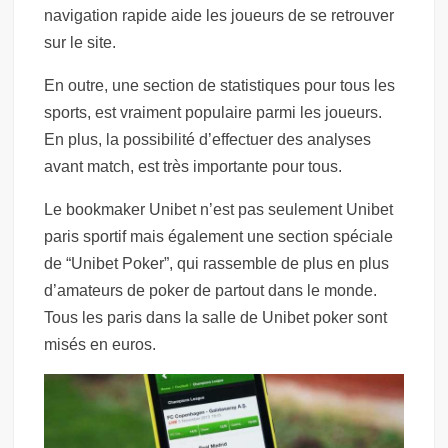
navigation rapide aide les joueurs de se retrouver
sur le site.
En outre, une section de statistiques pour tous les
sports, est vraiment populaire parmi les joueurs.
En plus, la possibilité d’effectuer des analyses
avant match, est très importante pour tous.
Le bookmaker Unibet n’est pas seulement Unibet
paris sportif mais également une section spéciale
de “Unibet Poker”, qui rassemble de plus en plus
d’amateurs de poker de partout dans le monde.
Tous les paris dans la salle de Unibet poker sont
misés en euros.