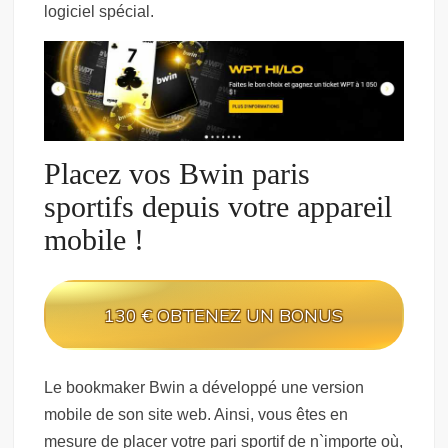
logiciel spécial.
Placez vos Bwin paris
sportifs depuis votre appareil
mobile !
130 € OBTENEZ UN BONUS
Le bookmaker Bwin a développé une version
mobile de son site web. Ainsi, vous êtes en
mesure de placer votre pari sportif de n`importe où,