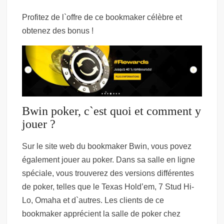
Profitez de l`offre de ce bookmaker célèbre et
obtenez des bonus !
Bwin poker, c`est quoi et comment y
jouer ?
Sur le site web du bookmaker Bwin, vous povez
également jouer au poker. Dans sa salle en ligne
spéciale, vous trouverez des versions différentes
de poker, telles que le Texas Hold’em, 7 Stud Hi-
Lo, Omaha et d`autres. Les clients de ce
bookmaker apprécient la salle de poker chez