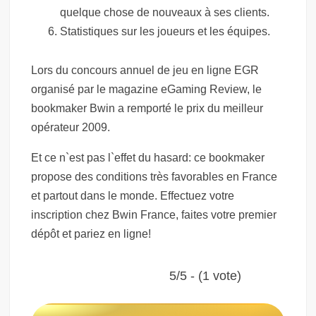
quelque chose de nouveaux à ses clients.
Statistiques sur les joueurs et les équipes.
Lors du concours annuel de jeu en ligne EGR
organisé par le magazine eGaming Review, le
bookmaker Bwin a remporté le prix du meilleur
opérateur 2009.
Et ce n`est pas l`effet du hasard: ce bookmaker
propose des conditions très favorables en France
et partout dans le monde. Effectuez votre
inscription chez Bwin France, faites votre premier
dépôt et pariez en ligne!
5/5 - (1 vote)