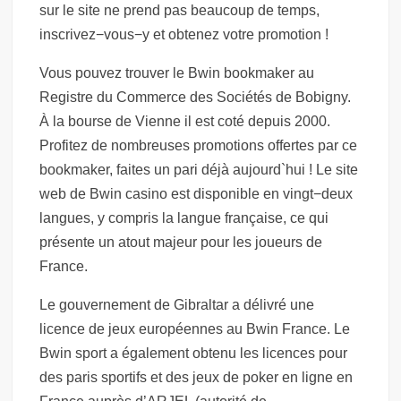
sur le site ne prend pas beaucoup de temps,
inscrivez−vous−y et obtenez votre promotion !
Vous pouvez trouver le Bwin bookmaker au
Registre du Commerce des Sociétés de Bobigny.
À la bourse de Vienne il est coté depuis 2000.
Profitez de nombreuses promotions offertes par ce
bookmaker, faites un pari déjà aujourd`hui ! Le site
web de Bwin casino est disponible en vingt−deux
langues, y compris la langue française, ce qui
présente un atout majeur pour les joueurs de
France.
Le gouvernement de Gibraltar a délivré une
licence de jeux européennes au Bwin France. Le
Bwin sport a également obtenu les licences pour
des paris sportifs et des jeux de poker en ligne en