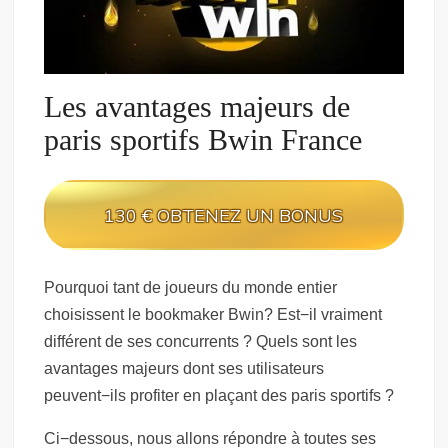
Les avantages majeurs de
paris sportifs Bwin France
130 € OBTENEZ UN BONUS
Pourquoi tant de joueurs du monde entier
choisissent le bookmaker Bwin? Est−il vraiment
différent de ses concurrents ? Quels sont les
avantages majeurs dont ses utilisateurs
peuvent−ils profiter en plaçant des paris sportifs ?
Ci−dessous, nous allons répondre à toutes ses