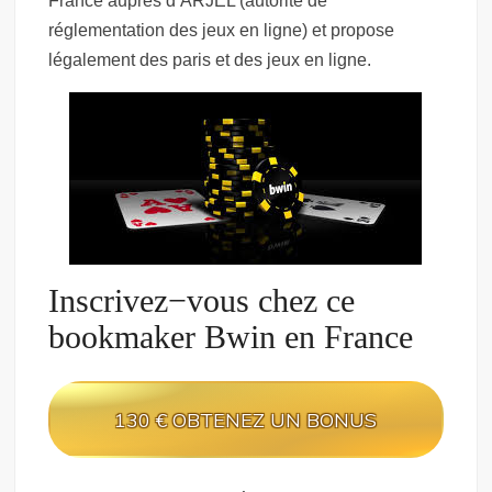
France auprès d’ARJEL (autorité de
réglementation des jeux en ligne) et propose
légalement des paris et des jeux en ligne.
Inscrivez−vous chez ce
bookmaker Bwin en France
130 € OBTENEZ UN BONUS