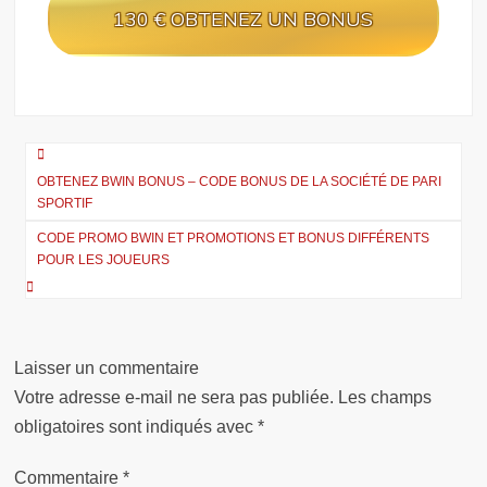
130 € OBTENEZ UN BONUS
OBTENEZ BWIN BONUS – CODE BONUS DE LA SOCIÉTÉ DE PARI
SPORTIF
CODE PROMO BWIN ET PROMOTIONS ET BONUS DIFFÉRENTS
POUR LES JOUEURS
Laisser un commentaire
Votre adresse e-mail ne sera pas publiée.
Les champs
obligatoires sont indiqués avec
*
Commentaire
*