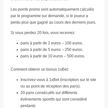
Les points promo sont automatiquement calculés
par le programme sur demande, si le joueur a
perdu plus que gagné au cours des derniers jours.
Si vous perdez 20 fois, vous recevrez:
paris à partir de 2 euros – 100 euros.
paris à partir de 5 euros – 250 euros.
paris à partir de 10 euros – 500 euros.
Comment obtenir un bonus 1xBet:
Inscrivez-vous à 1xBet (inscription sur le site
ou au point de réception des paris).
20 paris consécutifs sur différents
événements sportifs qui sont considéré
perdants