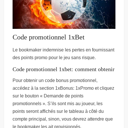
Code promotionnel 1xBet
Le bookmaker indemnise les pertes en fournissant
des points promo pour le jeu sans risque.
Code promotionnel 1xbet: comment obtenir
Pour obtenir un code bonus promotionnel,
accédez à la section 1xBonus: 1xPromo et cliquez
sur le bouton « Demande de points
promotionnels ». S’ils sont mis au joueur, les
points seront affichés sur le tableau à côté du
compte principal, sinon, vous devrez attendre que
le bookmaker les ait provisionnés.