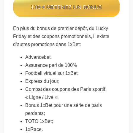
130 € OBTENEZ UN BONUS
En plus du bonus de premier dépôt, du Lucky
Friday et des coupons promotionnels, il existe
d’autres promotions dans 1xBet:
Advancebet;
Assurance pari de 100%
Football virtuel sur 1xBet;
Express du jour;
Combat des coupons des Paris sportif
« Ligne / Live »;
Bonus 1xBet pour une série de paris
perdants;
TOTO 1xBet;
1xRace.