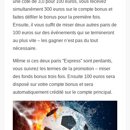
une cote de 3,0 pour 100 euros, vous recevez
simultanément 300 euros sur le compte bonus et
faites défiler le bonus pour la première fois.
Ensuite, il vous suffit de miser deux autres paris de
100 euros sur des événements qui se termineront
au plus vite – les gagner n’est pas du tout
nécessaire.
Même si ces deux paris “Express” sont perdants,
vous suivrez les termes de la promotion – miser
des fonds bonus trois fois. Ensuite 100 euros sera
disposé sur votre compte bonus et sera
automatiquement crédité sur le compte principal.