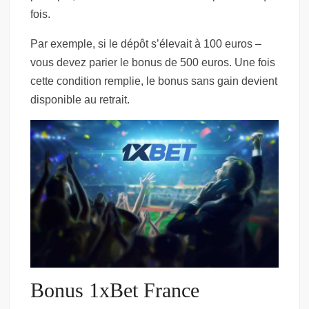
fois.
Par exemple, si le dépôt s’élevait à 100 euros –
vous devez parier le bonus de 500 euros. Une fois
cette condition remplie, le bonus sans gain devient
disponible au retrait.
Bonus 1xBet France