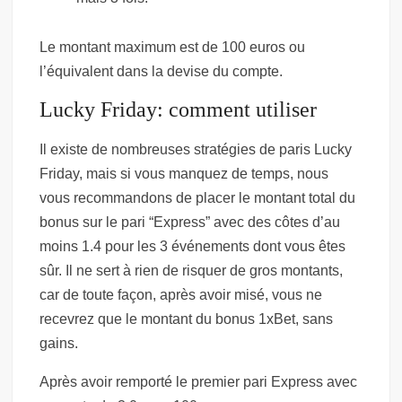
Le montant maximum est de 100 euros ou
l’équivalent dans la devise du compte.
Lucky Friday: comment utiliser
Il existe de nombreuses stratégies de paris Lucky
Friday, mais si vous manquez de temps, nous
vous recommandons de placer le montant total du
bonus sur le pari “Express” avec des côtes d’au
moins 1.4 pour les 3 événements dont vous êtes
sûr. Il ne sert à rien de risquer de gros montants,
car de toute façon, après avoir misé, vous ne
recevrez que le montant du bonus 1xBet, sans
gains.
Après avoir remporté le premier pari Express avec