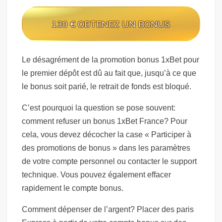
130 € OBTENEZ UN BONUS
Le désagrément de la promotion bonus 1xBet pour
le premier dépôt est dû au fait que, jusqu’à ce que
le bonus soit parié, le retrait de fonds est bloqué.
С’est pourquoi la question se pose souvent:
comment refuser un bonus 1xBet France? Pour
cela, vous devez décocher la case « Participer à
des promotions de bonus » dans les paramètres
de votre compte personnel ou contacter le support
technique. Vous pouvez également effacer
rapidement le compte bonus.
Comment dépenser de l’argent? Placer des paris