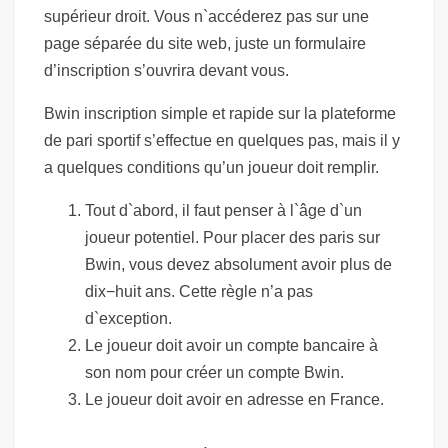
supérieur droit. Vous n`accéderez pas sur une
page séparée du site web, juste un formulaire
d’inscription s’ouvrira devant vous.
Bwin inscription simple et rapide sur la plateforme
de pari sportif s’effectue en quelques pas, mais il y
a quelques conditions qu’un joueur doit remplir.
Tout d`abord, il faut penser à l`âge d`un
joueur potentiel. Pour placer des paris sur
Bwin, vous devez absolument avoir plus de
dix−huit ans. Cette règle n’a pas
d`exception.
Le joueur doit avoir un compte bancaire à
son nom pour créer un compte Bwin.
Le joueur doit avoir en adresse en France.