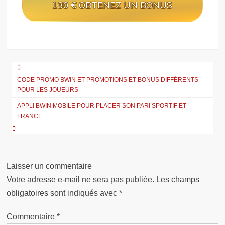
130 € OBTENEZ UN BONUS
CODE PROMO BWIN ET PROMOTIONS ET BONUS DIFFÉRENTS
POUR LES JOUEURS
APPLI BWIN MOBILE POUR PLACER SON PARI SPORTIF ET
FRANCE
Laisser un commentaire
Votre adresse e-mail ne sera pas publiée.
Les champs
obligatoires sont indiqués avec
*
Commentaire
*