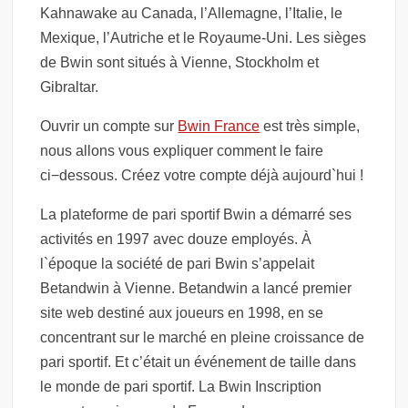
Kahnawake au Canada, l’Allemagne, l’Italie, le
Mexique, l’Autriche et le Royaume-Uni. Les sièges
de Bwin sont situés à Vienne, Stockholm et
Gibraltar.
Ouvrir un compte sur
Bwin France
est très simple,
nous allons vous expliquer comment le faire
ci−dessous. Créez votre compte déjà aujourd`hui !
La plateforme de pari sportif Bwin a démarré ses
activités en 1997 avec douze employés. À
l`époque la société de pari Bwin s’appelait
Betandwin à Vienne. Betandwin a lancé premier
site web destiné aux joueurs en 1998, en se
concentrant sur le marché en pleine croissance de
pari sportif. Et c’était un événement de taille dans
le monde de pari sportif. La Bwin Inscription