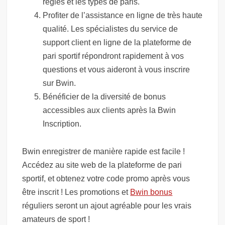
règles et les types de paris.
Profiter de l’assistance en ligne de très haute
qualité. Les spécialistes du service de
support client en ligne de la plateforme de
pari sportif répondront rapidement à vos
questions et vous aideront à vous inscrire
sur Bwin.
Bénéficier de la diversité de bonus
accessibles aux clients après la Bwin
Inscription.
Bwin enregistrer de manière rapide est facile !
Accédez au site web de la plateforme de pari
sportif, et obtenez votre code promo après vous
être inscrit ! Les promotions et
Bwin bonus
réguliers seront un ajout agréable pour les vrais
amateurs de sport !