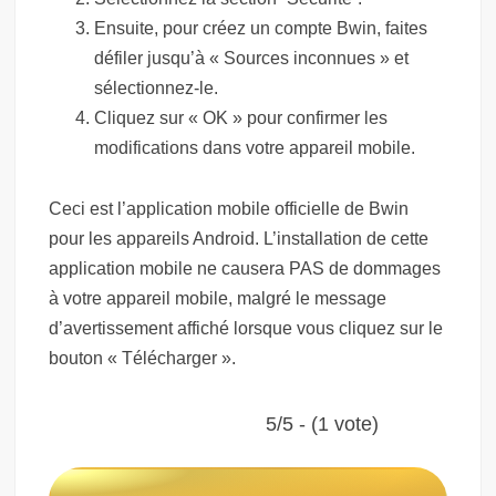
Ensuite, pour créez un compte Bwin, faites
défiler jusqu’à « Sources inconnues » et
sélectionnez-le.
Cliquez sur « OK » pour confirmer les
modifications dans votre appareil mobile.
Ceci est l’application mobile officielle de Bwin
pour les appareils Android. L’installation de cette
application mobile ne causera PAS de dommages
à votre appareil mobile, malgré le message
d’avertissement affiché lorsque vous cliquez sur le
bouton « Télécharger ».
5/5 - (1 vote)