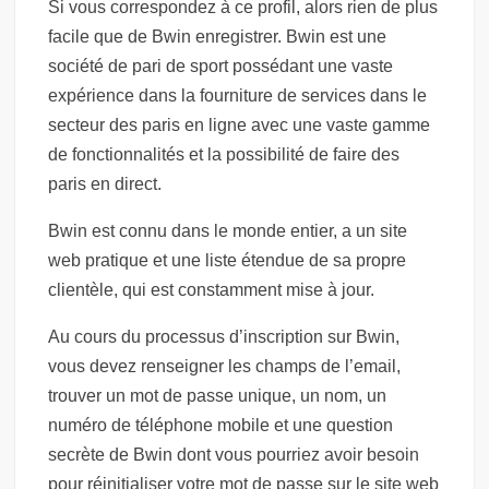
Si vous correspondez à ce profil, alors rien de plus
facile que de Bwin enregistrer. Bwin est une
société de pari de sport possédant une vaste
expérience dans la fourniture de services dans le
secteur des paris en ligne avec une vaste gamme
de fonctionnalités et la possibilité de faire des
paris en direct.
Bwin est connu dans le monde entier, a un site
web pratique et une liste étendue de sa propre
clientèle, qui est constamment mise à jour.
Au cours du processus d’inscription sur Bwin,
vous devez renseigner les champs de l’email,
trouver un mot de passe unique, un nom, un
numéro de téléphone mobile et une question
secrète de Bwin dont vous pourriez avoir besoin
pour réinitialiser votre mot de passe sur le site web