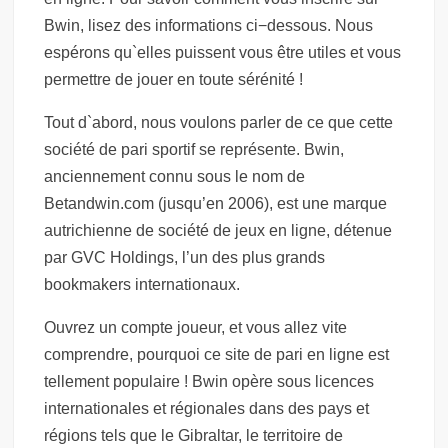
Bwin, lisez des informations ci−dessous. Nous
espérons qu`elles puissent vous être utiles et vous
permettre de jouer en toute sérénité !
Tout d`abord, nous voulons parler de ce que cette
société de pari sportif se représente. Bwin,
anciennement connu sous le nom de
Betandwin.com (jusqu’en 2006), est une marque
autrichienne de société de jeux en ligne, détenue
par GVC Holdings, l’un des plus grands
bookmakers internationaux.
Ouvrez un compte joueur, et vous allez vite
comprendre, pourquoi ce site de pari en ligne est
tellement populaire ! Bwin opère sous licences
internationales et régionales dans des pays et
régions tels que le Gibraltar, le territoire de