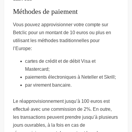
Méthodes de paiement
Vous pouvez approvisionner votre compte sur
Betclic pour un montant de 10 euros ou plus en
utilisant les méthodes traditionnelles pour
l’Europe:
cartes de crédit et de débit Visa et
Mastercard;
paiements électroniques à Neteller et Skrill;
par virement bancaire.
Le réapprovisionnement jusqu’à 100 euros est
effectué avec une commission de 2%. En outre,
les transactions peuvent prendre jusqu’à plusieurs
jours ouvrables, à la fois en cas de