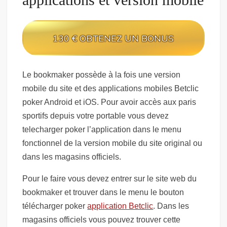
130 € OBTENEZ UN BONUS
Le bookmaker possède à la fois une version
mobile du site et des applications mobiles Betclic
poker Android et iOS. Pour avoir accès aux paris
sportifs depuis votre portable vous devez
telecharger poker l’application dans le menu
fonctionnel de la version mobile du site original ou
dans les magasins officiels.
Pour le faire vous devez entrer sur le site web du
bookmaker et trouver dans le menu le bouton
télécharger poker
application Betclic
. Dans les
magasins officiels vous pouvez trouver cette