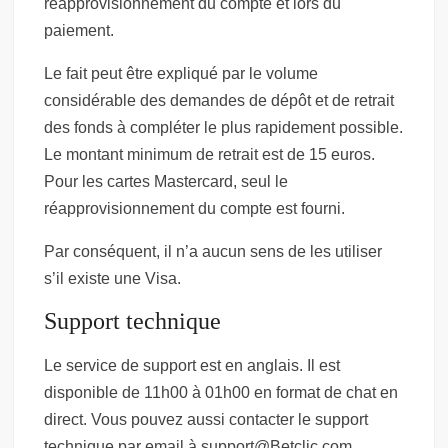
réapprovisionnement du compte et lors du
paiement.
Le fait peut être expliqué par le volume
considérable des demandes de dépôt et de retrait
des fonds à compléter le plus rapidement possible.
Le montant minimum de retrait est de 15 euros.
Pour les cartes Mastercard, seul le
réapprovisionnement du compte est fourni.
Par conséquent, il n’a aucun sens de les utiliser
s’il existe une Visa.
Support technique
Le service de support est en anglais. Il est
disponible de 11h00 à 01h00 en format de chat en
direct. Vous pouvez aussi contacter le support
technique par email à
support@Betclic.com
.