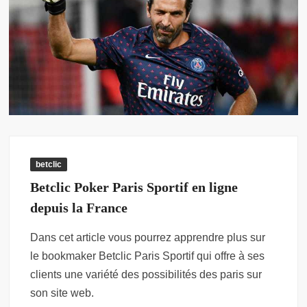
betclic
Betclic Poker Paris Sportif en ligne
depuis la France
Dans cet article vous pourrez apprendre plus sur
le bookmaker Betclic Paris Sportif qui offre à ses
clients une variété des possibilités des paris sur
son site web.