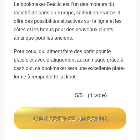
Le bookmaker Betclic est l’un des moteurs du
marché de paris en Europe, surtout en France. Il
offre des possibilités attractives sur la ligne et les
côtes et les bonus pour des nouveaux clients,
ainsi que pour les anciens.
Pour ceux, qui aiment faire des paris pour le
plaisir, et avec pratiquement aucun risque grâce à
cash out, ce bookmaker sera une excellente plate-
forme à remporter le jackpot.
5/5 - (1 vote)
130 € OBTENEZ UN BONUS