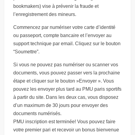
bookmakers) vise à prévenir la fraude et
l’enregistrement des mineurs.
Commencez par numériser votre carte d’identité
ou passeport, compte bancaire et l’envoyer au
support technique par email. Cliquez sur le bouton
“Soumettre”.
Si vous ne pouvez pas numériser ou scanner vos
documents, vous pouvez passer vers la prochaine
étape et cliquer sur le bouton »Envoyer ». Vous
pouvez les envoyer plus tard au PMU paris sportifs
à partir du site. Dans les deux cas, vous disposez
d’un maximum de 30 jours pour envoyer des
documents numérisés.
PMU inscription est terminée! Vous pouvez faire
votre premier pari et recevoir un bonus bienvenue