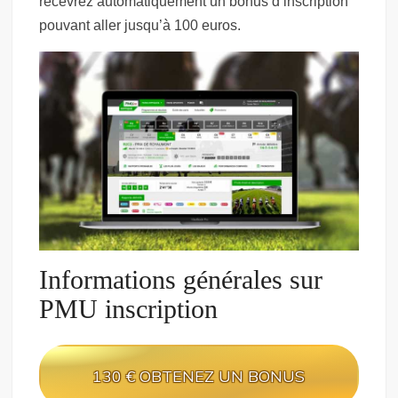
recevrez automatiquement un bonus d’inscription
pouvant aller jusqu’à 100 euros.
Informations générales sur
PMU inscription
130 € OBTENEZ UN BONUS