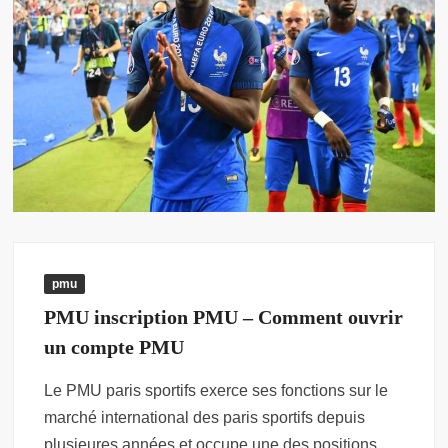
pmu
PMU inscription PMU – Comment ouvrir
un compte PMU
Le PMU paris sportifs exerce ses fonctions sur le
marché international des paris sportifs depuis
plusieures années et occupe une des positions