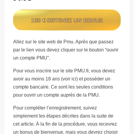
130 € OBTENEZ UN BONUS
Allez sur le site web de Pmu. Après que passez
par le lien vous devez cliquer sur le bouton “ouvrir
un compte PMU”.
Pour vous inscrire sur le site PMU.fr, vous devez
avoir au moins 18 ans (voir ici) et posséder un
compte bancaire. Ce sont les seules conditions
pour ouvrir un compte auprès de la PMU.
Pour compléter l’enregistrement, suivez
simplement les étapes décrites dans la suite de
cet article. À la fin de la procédure, vous recevrez
un bonus de bienvenue, mais vous devrez choisir