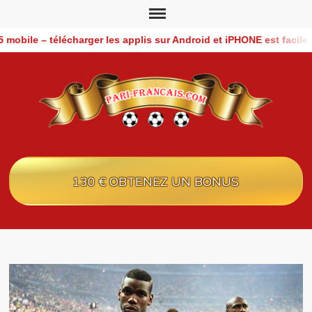
Skip
to
bile – télécharger les applis sur Android et iPHONE est facile !
content
PARI-
FRANCAIS.COM
130 € OBTENEZ UN BONUS