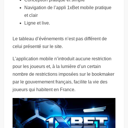
Navigation de l’appli 1xBet mobile pratique
et clair
Ligne et live.
Le tableau d’événements n’est pas différent de
celui présenté sur le site.
L’application mobile n’introduit aucune restriction
pour les joueurs et, à la lumière d’un certain
nombre de restrictions imposées sur le bookmaker
par le gouvernement français, facilite la vie des
joueurs qui habitent en France.