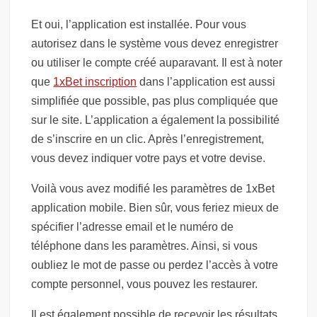
Et oui, l’application est installée. Pour vous
autorisez dans le système vous devez enregistrer
ou utiliser le compte créé auparavant. Il est à noter
que
1xBet inscription
dans l’application est aussi
simplifiée que possible, pas plus compliquée que
sur le site. L’application a également la possibilité
de s’inscrire en un clic. Après l’enregistrement,
vous devez indiquer votre pays et votre devise.
Voilà vous avez modifié les paramètres de 1xBet
application mobile. Bien sûr, vous feriez mieux de
spécifier l’adresse email et le numéro de
téléphone dans les paramètres. Ainsi, si vous
oubliez le mot de passe ou perdez l’accès à votre
compte personnel, vous pouvez les restaurer.
Il est également possible de recevoir les résultats