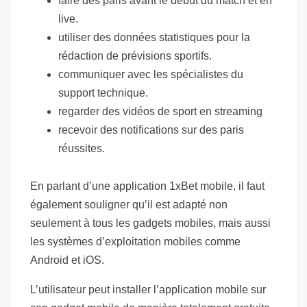
faire des paris avant le début du match et en
live.
utiliser des données statistiques pour la
rédaction de prévisions sportifs.
communiquer avec les spécialistes du
support technique.
regarder des vidéos de sport en streaming
recevoir des notifications sur des paris
réussites.
En parlant d’une application 1xBet mobile, il faut
également souligner qu’il est adapté non
seulement à tous les gadgets mobiles, mais aussi
les systèmes d’exploitation mobiles comme
Android et iOS.
L’utilisateur peut installer l’application mobile sur