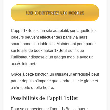
130 € OBTENEZ UN BONUS
L’appli 1xBet est un site adaptatif, sur laquelle les
joueurs peuvent effectuer des paris via leurs
smartphones ou tablettes. Maintenant pour parier
sur le site de bookmaker 1xBet il suffit que
l’utilisateur dispose d’un gadget mobile avec un
accès Internet.
Grâce à cette fonction un utilisateur enregistré peut
parier depuis n’importe quel endroit sur le globe et
à n’importe quelle heure.
Possibilités de l’appli 1xBet
Pour se connecter sur l’appli 1xBet le joueur