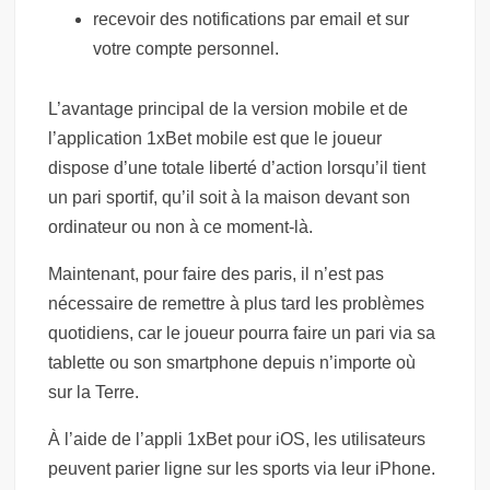
recevoir des notifications par email et sur
votre compte personnel.
L’avantage principal de la version mobile et de
l’application 1xBet mobile est que le joueur
dispose d’une totale liberté d’action lorsqu’il tient
un pari sportif, qu’il soit à la maison devant son
ordinateur ou non à ce moment-là.
Maintenant, pour faire des paris, il n’est pas
nécessaire de remettre à plus tard les problèmes
quotidiens, car le joueur pourra faire un pari via sa
tablette ou son smartphone depuis n’importe où
sur la Terre.
À l’aide de l’appli 1xBet pour iOS, les utilisateurs
peuvent parier ligne sur les sports via leur iPhone.