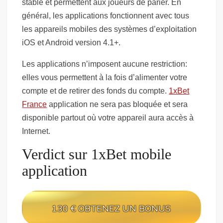
stable et permettent aux joueurs de parier. En
général, les applications fonctionnent avec tous
les appareils mobiles des systèmes d’exploitation
iOS et Android version 4.1+.
Les applications n’imposent aucune restriction:
elles vous permettent à la fois d’alimenter votre
compte et de retirer des fonds du compte.
1xBet
France
application ne sera pas bloquée et sera
disponible partout où votre appareil aura accès à
Internet.
Verdict sur 1xBet mobile
application
130 € OBTENEZ UN BONUS