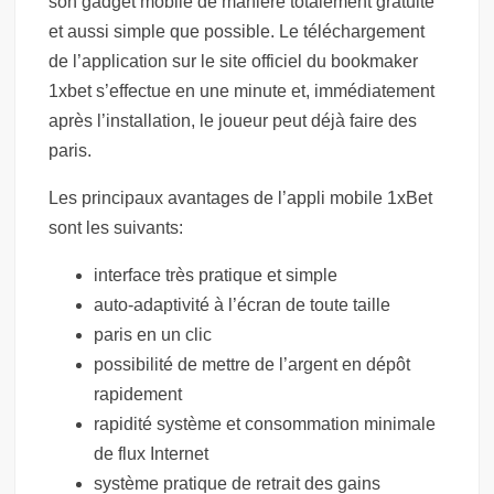
son gadget mobile de manière totalement gratuite
et aussi simple que possible. Le téléchargement
de l’application sur le site officiel du bookmaker
1xbet s’effectue en une minute et, immédiatement
après l’installation, le joueur peut déjà faire des
paris.
Les principaux avantages de l’appli mobile 1xBet
sont les suivants:
interface très pratique et simple
auto-adaptivité à l’écran de toute taille
paris en un clic
possibilité de mettre de l’argent en dépôt
rapidement
rapidité système et consommation minimale
de flux Internet
système pratique de retrait des gains