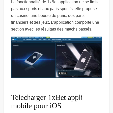
La fonctionnalité de 1xBet application ne se limite
pas aux sports et aux paris sportifs: elle propose
un casino, une bourse de paris, des paris
financiers et des jeux. L’application comporte une
section avec les résultats des matchs passés.
Telecharger 1xBet appli
mobile pour iOS